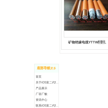
矿物绝缘电缆YTTW
BTTZ
联 
底部导航
更多
地址
首页
永安
关于iOS富二代f2抖音
手机
产品展示
微信
厂容厂貌
Q Q
资讯中心
传真
联系iOS富二代f2抖音