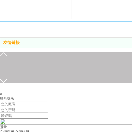
邮箱
友情链接
18820878626
18820878626
在线留言
发送邮件
×
账号登录
登录