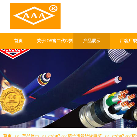
iOS富二代f
厂有限公司
GUANG DONG GABLE WO
首页
关于iOS富二代f2抖音
产品展示
厂容厂貌
首页
>>
产品展示
>>
qzdsp2.aqq茄子抖音绝缘电缆
>>
qzdsp2.a